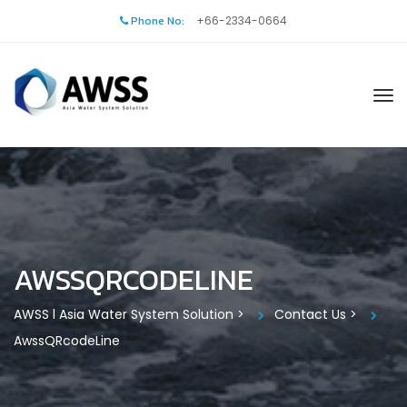
Phone No:
+66-2334-0664
AWSSQRCODELINE
AWSS l Asia Water System Solution
>
Contact Us
>
AwssQRcodeLine