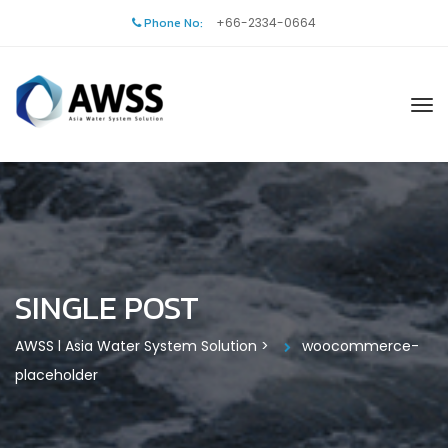
Phone No:
+66-2334-0664
SINGLE POST
AWSS l Asia Water System Solution
>
woocommerce-
placeholder