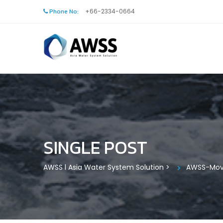
Phone No:
+66-2334-0664
SINGLE POST
AWSS l Asia Water System Solution
>
AWSS-Mova