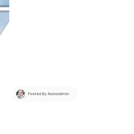
Posted By
Awssadmin