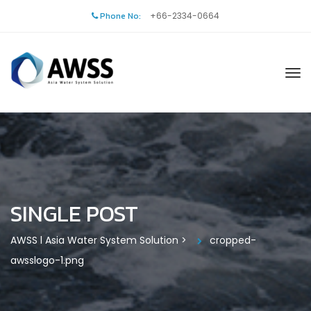
Phone No:
+66-2334-0664
SINGLE POST
AWSS l Asia Water System Solution
>
cropped-
awsslogo-1.png