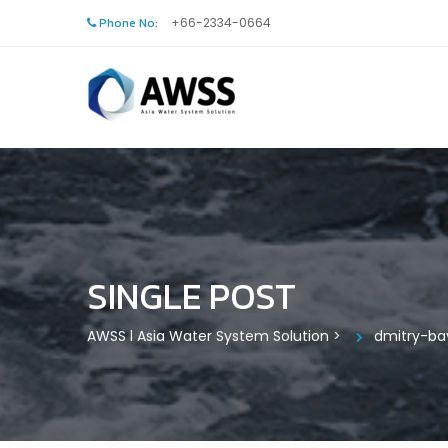
Phone No:
+66-2334-0664
SINGLE POST
AWSS l Asia Water System Solution
>
dmitry-ba