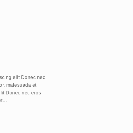
iscing elit Donec nec
or, malesuada et
elit Donec nec eros
get…