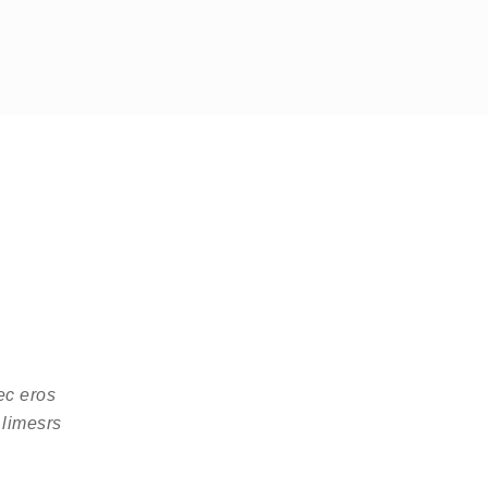
ec eros
 limesrs