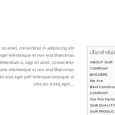
it amet, consectetur ili adipiscing elit
เลือกหัวข้อ
eget ellentesque et non erat Maecenas
ABOUT OUR
 bibendum a, sagi sit amet, consectetur
COMPANY
t Done ellentesque et non erat Maecenas
BUILDERS
lda eros eget pell entesquecenasgue ut
We Are
ultricies tristiq eget…
Best Constru
COMPANY
Our Fun Facts
OUR QUALITY
OUR PRODUC